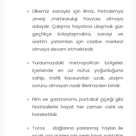
Ülkemiz sanayisi için ilimiz, Petrokimya
,enerji ,metearuluji havzası olmaya
adaydır. Çalışma hayatına ulaşmak gün
geçtikçe kolaylaşmakta, sanayi ve
üretim yatırımları için cazibe merkezi
olmaya devam etmektedir.
Yurdumuzdaki metropolitan bölgeler
içerisinde en az nüfus yoğunluğuna
sahip, trafik kaosundan uzak, ulaşım
sorunu olmayan nadir illerimizden biridir.
Film ve gastronomi, portakal çiçeği gibi
festivallerle hayat her zaman canlı ve
hareketlidir.
Toros dağlarına yaslanmış Yayları ile
sıcak yaz günleri için serin kaçış noktaları